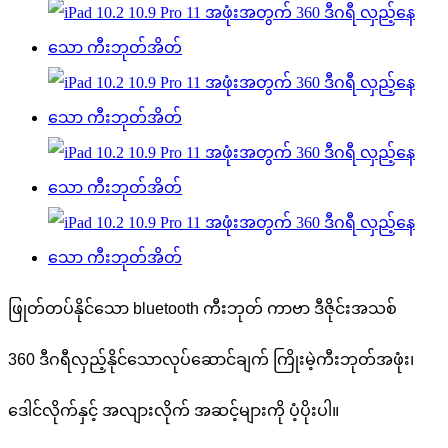
ဖြုတ်တပ်နိုင်သော bluetooth ကီးဘုတ် ကာဗာ ဒီဇိုင်းအသစ်
360 ဒီဂရီလှည့်နိုင်သောလုပ်ဆောင်ချက် ကြိုးမဲ့ကီးဘုတ်အဖုံး၊
ဒေါင်လိုက်နှင့် အလျားလိုက် အဆင့်များကို ပံ့ပိုးပါ။