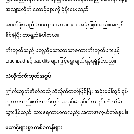
အလျားလိုက် ထောင့်များကို ပံ့ပိုးပေးသည်။
နောက်ဖုံးသည် မာကျောသော acrylic အဖုံးဖြစ်သည်။အလွန်
ခိုင်ခံ့ပြီး တာရှည်ခံပါတယ်။
ကီးဘုတ်သည် မတူညီသောဘာသာစကားကီးဘုတ်များနှင့်
touchpad နှင့် backlits များဖြင့်ရွေးချယ်ရန်ရရှိနိုင်သည်။
သံလိုက်ကီးဘုတ်အစွပ်
ဤကီးဘုတ်အိတ်သည် သံလိုက်ဓာတ်ဖြစ်ပြီး အဖုံးပေါ်တွင် စုပ်
ယူထားသည်။ကီးဘုတ်တွင် အလုပ်မလုပ်ပါက ၎င်းကို သိမ်း
သွားနိုင်သည်။သားရေကာဗာကလည်း အကာအကွယ်တစ်ခုပါ။
ထောင့်များစွာ ကစ်စတန်များ