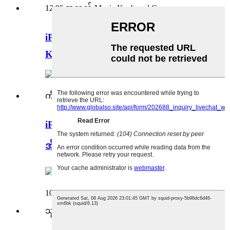
iPad Pro 2021 12.9" အတွက် Magic
Keyboard Case...
iPad Pro 12.9 လက်မ ကြိုးမဲ့ကီးဘုတ်
အိတ်...