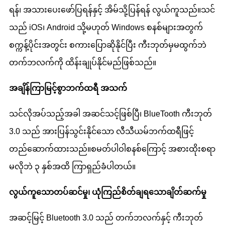
ရန်၊ အသားပေးဖော်ပြရန်နှင့် အိမ်သို့ပြန်ရန် လွယ်ကူသည်။သင်
သည် iOS၊ Android သို့မဟုတ် Windows စနစ်များအတွက်
စက္ကန့်ပိုင်းအတွင်း စကားပြောဆိုနိုင်ပြီး ကီးဘုတ်မှမထွက်ဘဲ
တက်ဘလက်ကို ထိန်းချုပ်နိုင်မည်ဖြစ်သည်။
အချိန်ကြာမြင့်စွာ
ဘက်ထရီ အသက်
သင်လိုအပ်သည့်အခါ အဆင်သင့်ဖြစ်ပြီ၊ BlueTooth ကီးဘုတ်
3.0 သည် အားပြန်သွင်းနိုင်သော လီသီယမ်ဘက်ထရီဖြင့်
တည်ဆောက်ထားသည်။စမတ်ပါဝါစနစ်ကြောင့် အစားထိုးစရာ
မလိုဘဲ ၃ နှစ်အထိ ကြာရှည်ခံပါတယ်။
လွယ်ကူသောတပ်ဆင်မှု၊ ယုံကြည်စိတ်ချရသောချိတ်ဆက်မှု
အဆင့်မြင့် Bluetooth 3.0 သည် တက်ဘလက်နှင့် ကီးဘုတ်