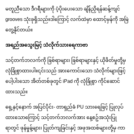
မတူညီသော ဒီဂရီများကို ပံ့ပိုးပေးသော ချိန်ညှိရန်ဆန့်ကျင်
grooves သုံးခုရှိသည်။ဒါကြောင့် လက်ထဲမှာ ထောင့်မှန်ကို အမြဲ
တွေ့နိုင်တယ်။
အရည်အသွေးမြင့် သံလိုက်သားရေကာဗာ
သင့်တက်ဘလက်ကို ခြစ်ရာများ၊ ခြစ်ရာများနှင့် ယိုဖိတ်မှုတို့မှ
လုံခြုံစွာထားပါ။၎င်းသည် အားကောင်းသော သံလိုက်များဖြင့်
ပေါ့ပါးသော အိတ်တစ်ခုတွင် iPad ကို လုံခြုံစွာ ကိုင်ဆောင်
ထားသည်။
ရှေ့နှင့်နောက် အပြင်ပိုင်း- တာရှည်ခံ PU သားရေဖြင့် ပြုလုပ်
ထားသောကြောင့် သင့်တက်ဘလက်အား နေ့စဥ်အသုံးပြု
ရာတွင် ဖုန်မှုန့်များ၊ ပြုတ်ကျခြင်းနှင့် အဖုအထစ်များတို့မှ ကာ