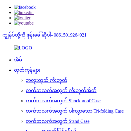
ကျွန်ုပ်တို့ကို ဖုန်းခေါ်ဆိုပါ- 08615019264921
အိမ်
ထုတ်ကုန်များ
ဘလူးတုသ် ကီးဘုတ်
တက်ဘလက်အတွက် ကီးဘုတ်အိတ်
တက်ဘလက်အတွက် Shockproof Case
တက်ဘလက်အတွက် ပါးလွှာသော Tri-folding Case
တက်ဘလက်အတွက် Stand Case