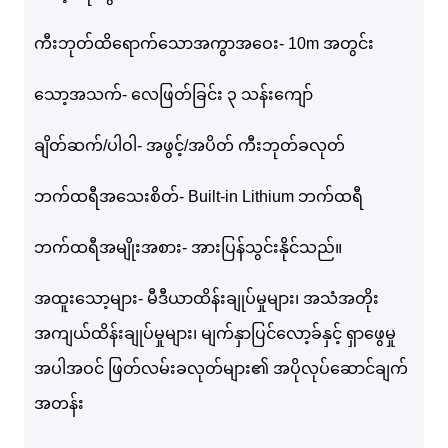
ကီးဘုတ်ထိရောက်သောအကွာအဝေး- 10m အတွင်း
သော့အသက်- လေဖြတ်ခြင်း ၃ သန်းကျော်
ချိတ်ဆက်/ပါဝါ- အဖွင့်/အပိတ် ကီးဘုတ်ခလုတ်
ဘက်ထရီအသေးစိတ်- Built-in Lithium ဘက်ထရီ
ဘက်ထရီအမျိုးအစား- အားပြန်သွင်းနိုင်သည်။
အထူးသော့များ- မီဒီယာထိန်းချုပ်မှုများ၊ အသံအတိုး
အကျယ်ထိန်းချုပ်မှုများ၊ မျက်နှာပြင်လော့ခ်နှင့် ရှာဖွေမှု
အပါအဝင် ဖြတ်လမ်းခလုတ်များ၏ အပိုလုပ်ဆောင်ချက်
အတန်း