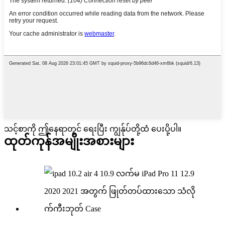
သင့်စာကို ဤနေရာတွင် ရေးပြီး ကျွန်ုပ်တို့ထံ ပေးပို့ပါ။
ထုတ်ကုန်
အမျိုးအစားများ