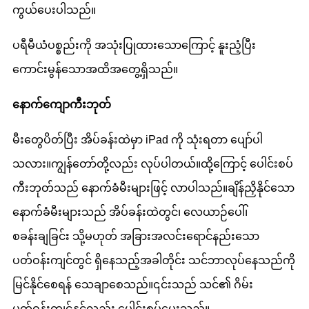
ကွယ်ပေးပါသည်။
ပရီမီယံပစ္စည်းကို အသုံးပြုထားသောကြောင့် နူးညံ့ပြီး
ကောင်းမွန်သောအထိအတွေ့ရှိသည်။
နောက်ကျောကီးဘုတ်
မီးတွေပိတ်ပြီး အိပ်ခန်းထဲမှာ iPad ကို သုံးရတာ ပျော်ပါ
သလား။ကျွန်တော်တို့လည်း လုပ်ပါတယ်။ထို့ကြောင့် ပေါင်းစပ်
ကီးဘုတ်သည် နောက်ခံမီးများဖြင့် လာပါသည်။ချိန်ညှိနိုင်သော
နောက်ခံမီးများသည် အိပ်ခန်းထဲတွင်၊ လေယာဉ်ပေါ်၊
စခန်းချခြင်း သို့မဟုတ် အခြားအလင်းရောင်နည်းသော
ပတ်ဝန်းကျင်တွင် ရှိနေသည့်အခါတိုင်း သင်ဘာလုပ်နေသည်ကို
မြင်နိုင်စေရန် သေချာစေသည်။၎င်းသည် သင်၏ ဂိမ်း
ပတ်ဝန်းကျင်နှင့်လည်း ပေါင်းစပ်ပေးသည်။