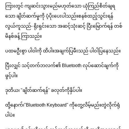
ကြားတွင် ကျဆင်းသွားမည်မဟုတ်သော ယုံကြည်စိတ်ချရ
သော ချိတ်ဆက်မှုကို ပံ့ပိုးပေးပါသည်။စနစ်ထည့်သွင်းရန်
လွယ်ကူသည်- ရိုးရှင်းသော အဆင့်သုံးဆင့် ပြီးမြောက်ရန် တစ်
မိနစ်ခန့် ကြာသည်။
ပထမဦးစွာ ပါဝါကို ထိပါ။အချက်ပြမီးသည် ပါဝါပြနေသည်။
ပြီးလျှင် သင့်တက်ဘလက်၏ Bluetooth လုပ်ဆောင်ချက်ကို
ဖွင့်ပါ။
ဒုတိယ၊ "ချိတ်ဆက်ရန်" ခလုတ်ကိုနှိပ်ပါ။
ထို့နောက်၊
"Bluetooth Keyboard" ကိုတွေ့လိမ့်မည်။တွဲလိုက်ရုံ
ပါပဲ။