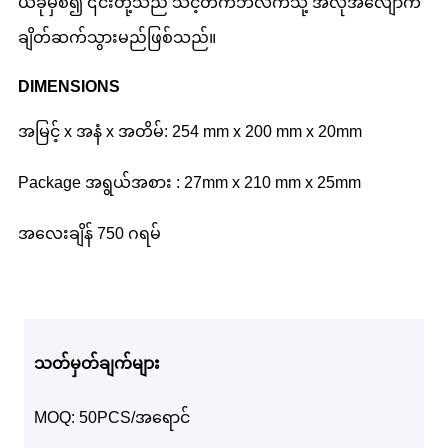
ယခုမှစ၍ ၎င်းတို့သည် သင့်တက်ဘလက်သို့ အလိုအလျောက်
ချိတ်ဆက်သွားမည်ဖြစ်သည်။
DIMENSIONS
အမြင့် x အနံ x အတိမ်: 254 mm x 200 mm x 20mm
Package အရွယ်အစား : 27mm x 210 mm x 25mm
အလေးချိန် 750 ဂရမ်
သတ်မှတ်ချက်များ
MOQ: 50PCS/အရောင်