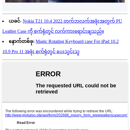
ယခင်-
Nokia T21 10.4 2022 တက်ဘလက်အဖုံးအတွက် PU
Leather Case ကို စက်ရုံတွင် လက်ကားရောင်းချသည်။
နောက်တစ်ခု:
Magic Rotating Keyboard case For iPad 10.2
10.9 Pro 11 အဖုံး စက်ရုံတွင် ပေးသွင်းသူ