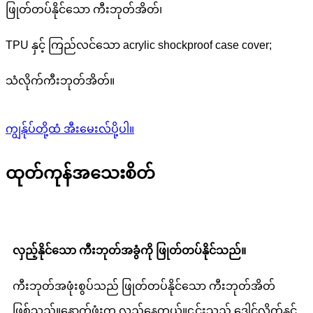
ဖြုတ်တပ်နိုင်သော ကီးဘုတ်အိတ်၊
TPU နှင့် ကြည်လင်သော acrylic shockproof case cover;
သံလိုက်ကီးဘုတ်အိတ်။
ကျွန်ုပ်တို့ထံ အီးမေးလ်ပို့ပါ။
ထုတ်ကုန်အသေးစိတ်
လှည့်နိုင်သော ကီးဘုတ်အခွံကို ဖြုတ်တပ်နိုင်သည်။
ကီးဘုတ်အဖုံးစွပ်သည် ဖြုတ်တပ်နိုင်သော ကီးဘုတ်အိတ်
ဖြစ်သည်။နောက်ဖုံးက လှည့်နေတယ်။၎င်းသည် ဒေါင်လိုက်နှင့်