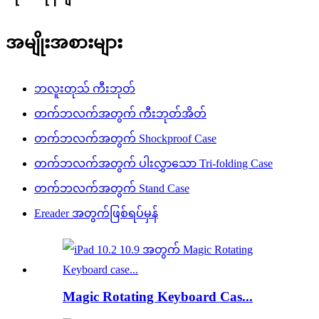
အမျိုးအစားများ
ဘလူးတုသ် ကီးဘုတ်
တက်ဘလက်အတွက် ကီးဘုတ်အိတ်
တက်ဘလက်အတွက် Shockproof Case
တက်ဘလက်အတွက် ပါးလွှာသော Tri-folding Case
တက်ဘလက်အတွက် Stand Case
Ereader အတွက်ဖြစ်ရပ်မှန်
Magic Rotating Keyboard Cas...