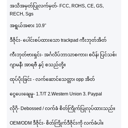
အသိအမှတ်ပြုလက်မှတ်- FCC, ROHS, CE, GS,
RECH, Sgs
အရွယ်အစား 10.9"
ဒီဇိုင်း- ပေါင်းစပ်ထားသော trackpad ကီးဘုတ်အိတ်
ကီးဘုတ်ဗားရှင်း- အင်္ဂလိပ်ဘာသာစကား၊ စပိန်၊ ပြင်သစ်၊
ဂျာမနီ၊ အာရဗီ နှင့် စသည်တို့။
ထုပ်ပိုးခြင်း - လက်ဆောင်သေတ္တာ၊ opp အိတ်
ငွေပေးချေမှု- 1.T/T 2.Western Union 3. Paypal
လိုဂို- Debossed / လက်ခံ စိတ်ကြိုက်ပြုလုပ်ထားသည်။
OEM/ODM ဒီဇိုင်း- စိတ်ကြိုက်ဒီဇိုင်းကို လက်ခံပါ။