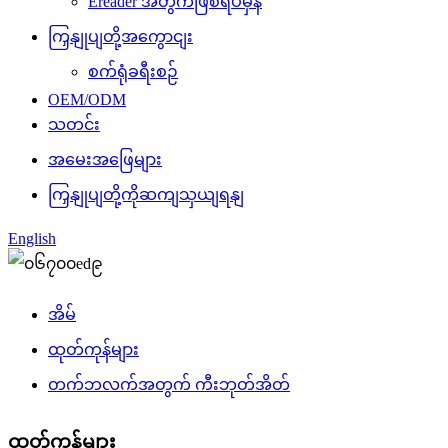
Ereader အတွက်ဖြစ်ရပ်မှန်
ကြှနျုပျတို့အကွောငျး
စက်ရုံခရီးစဉ်
OEM/ODM
သတင်း
အမေးအဖြေများ
ကြှနျုပျတို့ကိုဆကျသှယျရနျ
English
အိမ်
ထုတ်ကုန်များ
တက်ဘလက်အတွက် ကီးဘုတ်အိတ်
ထုတ်ကုန်များ