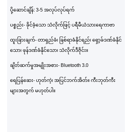
ပို့ဆောင်ချိန်: 3-5 အလုပ်လုပ်ရက်
ပစ္စည်း- ခိုင်ခံ့သော သံလိုက်ဖြင့် ပရီမီယံသားရေကာဗာ
ထူးခြားချက်- တာရှည်ခံ၊ ခြစ်ရာခံနိုင်ရည်၊ ရှော့ခ်ဒဏ်ခံနိုင်
သော၊ ဖုန်ဒဏ်ခံနိုင်သော၊ သံလိုက်ဒီဇိုင်း။
ချိတ်ဆက်မှုအမျိုးအစား- Bluetooth 3.0
ရေပြန်ဆေး- ဟုတ်ကဲ့၊ အပြင်ဘက်အိတ်။ ကီးဘုတ်ကီး
များအတွက် မဟုတ်ပါ။