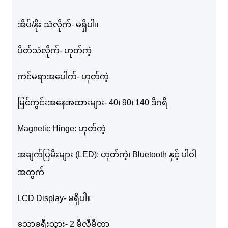
အိပ်/နိုး သံလိုက်- မရှိပါ။
ပိတ်သံလိုက်- ဟုတ်ကဲ့
ကင်မရာအပေါက်- ဟုတ်ကဲ့
မြင်ကွင်းအနေအထားများ- 40၊ 90၊ 140 ဒီဂရီ
Magnetic Hinge: ဟုတ်ကဲ့
အချက်ပြမီးများ (LED): ဟုတ်ကဲ့၊ Bluetooth နှင့် ပါဝါ
အတွက်
LCD Display- မရှိပါ။
သော့ခရီးသွား- 2 မီလီမီတာ