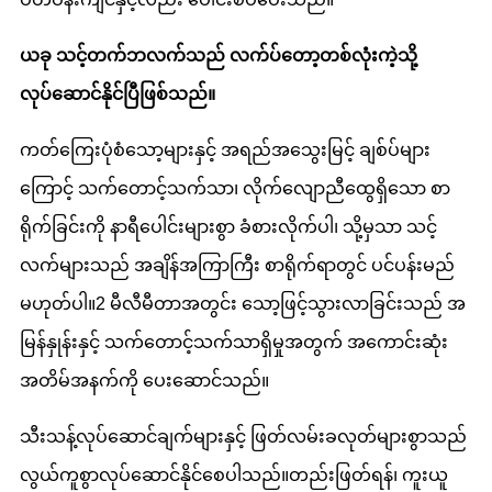
ယခု သင့်တက်ဘလက်သည် လက်ပ်တော့တစ်လုံးကဲ့သို့
လုပ်ဆောင်နိုင်ပြီဖြစ်သည်။
ကတ်ကြေးပုံစံသော့များနှင့် အရည်အသွေးမြင့် ချစ်ပ်များ
ကြောင့် သက်တောင့်သက်သာ၊ လိုက်လျောညီထွေရှိသော စာ
ရိုက်ခြင်းကို နာရီပေါင်းများစွာ ခံစားလိုက်ပါ၊ သို့မှသာ သင့်
လက်များသည် အချိန်အကြာကြီး စာရိုက်ရာတွင် ပင်ပန်းမည်
မဟုတ်ပါ။2 မီလီမီတာအတွင်း သော့ဖြင့်သွားလာခြင်းသည် အ
မြန်နှုန်းနှင့် သက်တောင့်သက်သာရှိမှုအတွက် အကောင်းဆုံး
အတိမ်အနက်ကို ပေးဆောင်သည်။
သီးသန့်လုပ်ဆောင်ချက်များနှင့် ဖြတ်လမ်းခလုတ်များစွာသည်
လွယ်ကူစွာလုပ်ဆောင်နိုင်စေပါသည်။တည်းဖြတ်ရန်၊ ကူးယူ