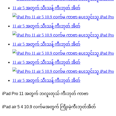
iPad Pro 11 အတွက် ဘလူးတုသ် ကီးဘုတ် ကာဗာ
iPad air 5 4 10.9 လက်မအတွက် ကြိုးမဲ့ကီးဘုတ်အိတ်