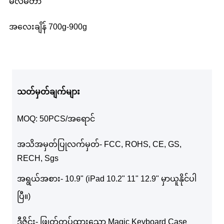
မီလီမီတာ
အလေးချိန် 700g-900g
သတ်မှတ်ချက်များ
MOQ: 50PCS/အရောင်
အသိအမှတ်ပြုလက်မှတ်- FCC, ROHS, CE, GS,
RECH, Sgs
အရွယ်အစား- 10.9" (iPad 10.2" 11" 12.9" မှာယူနိုင်ပါ
ပြီ။)
ဒီဇိုင်း- ဖြုတ်တပ်ထားသော Magic Keyboard Case