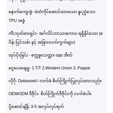
နောက်ကျောခွံ- ခဲတံကိုင်ဆောင်ထားသော နူးညံ့သော
TPU အခွံ
ကီးဘုတ်ဗားရှင်း- အင်္ဂလိပ်ဘာသာစကား၊ ရရှိနိုင်သော (စ
ပိန်၊ ပြင်သစ်၊ နှင့် အခြားလက်ကွက်များ)
ထုပ်ပိုးခြင်း - စက္ကူသေတ္တာ၊ opp အိတ်
ငွေပေးချေမှု- 1.T/T 2.Western Union 3. Paypal
လိုဂို- Debossed / လက်ခံ စိတ်ကြိုက်ပြုလုပ်ထားသည်။
OEM/ODM ဒီဇိုင်း- စိတ်ကြိုက်ဒီဇိုင်းကို လက်ခံပါ။
ပို့ဆောင်ချိန်: 3-5 အလုပ်လုပ်ရက်