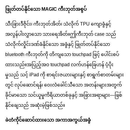
ဖြုတ်တပ်နိုင်သော MAGIC ကီးဘုတ်အစွပ်
သီးခြားဒီဇိုင်း၊ ကီးဘုတ်အိတ်၊ သံလိုက် TPU ကျောခွံနှင့်
အလွန်ပါးလွှာသော သားရေအိတ်။
ဤကီးဘုတ် case သည်
သံလိုက်လှိုင်းဒဏ်ခံနိုင်သော အခွံနှင့် ဖြုတ်တပ်နိုင်သော
bluetooth ကီးဘုတ်ကို တိကျသော touchpad ဖြင့် ပေါင်းစပ်
ထားသည်။အပြည့်အဝ touchpad လက်ဟန်ခြေဟန် ပံ့ပိုး
မှုသည် သင့် iPad ကို စာရင်းဇယားများနှင့် စာရွက်စာတမ်းများ
တွင် လုပ်ဆောင်ရန်၊ ဝေးလံခေါင်သီသော အတန်းများအတွက်
ခိုင်မာသော သင်ယူမှုကိရိယာတစ်ခုနှင့် အခြားအရာများ—ဖြစ်
နိုင်ချေသည် အဆုံးမဲ့ဖြစ်သည်။
ခဲတံကိုင်ဆောင်ထားသော အကာအကွယ်အခွံ