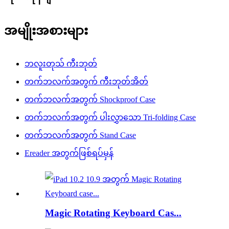
အမျိုးအစားများ
ဘလူးတုသ် ကီးဘုတ်
တက်ဘလက်အတွက် ကီးဘုတ်အိတ်
တက်ဘလက်အတွက် Shockproof Case
တက်ဘလက်အတွက် ပါးလွှာသော Tri-folding Case
တက်ဘလက်အတွက် Stand Case
Ereader အတွက်ဖြစ်ရပ်မှန်
Magic Rotating Keyboard Cas...