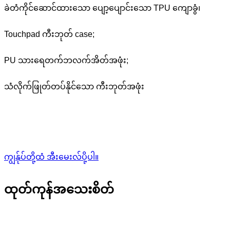
ခဲတံကိုင်ဆောင်ထားသော ပျော့ပျောင်းသော TPU ကျောခွံ၊
Touchpad ကီးဘုတ် case;
PU သားရေတက်ဘလက်အိတ်အဖုံး;
သံလိုက်ဖြုတ်တပ်နိုင်သော ကီးဘုတ်အဖုံး
ကျွန်ုပ်တို့ထံ အီးမေးလ်ပို့ပါ။
ထုတ်ကုန်အသေးစိတ်