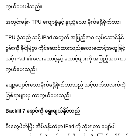
ကွယ်ပေးပါသည်။
အတွင်းခန်း- TPU ကျောခွံနှင့် နူးညံ့သော မိုက်ခရိုဖိုက်ဘာ။
TPU ခွံသည် သင့် iPad အတွက် အပြည့်အဝ လုပ်ဆောင်နိုင်
စွမ်းကို ခိုင်မြဲစွာ ကိုင်ဆောင်ထားသည်။လေးထောင့်အထူဖြင့်
သင့် iPad ၏ လေးထောင့်နှင့် ထောင့်များကို အပြည့်အဝ ကာ
ကွယ်ပေးသည်။
ပျော့ပျောင်းသောမိုက်ခရိုဖိုက်ဘာသည် သင့်တက်ဘလက်ကို
ခြစ်ရာများမှ ကာကွယ်ပေးသည်။
Backlit 7 ရောင်ကို ရွေးချယ်နိုင်သည်
မီးတွေပိတ်ပြီး အိပ်ခန်းထဲမှာ iPad ကို သုံးရတာ ပျော်ပါ