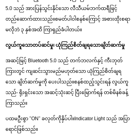
5.0 သည် အားပြန်သွင်းနိုင်သော လီသီယမ်ဘက်ထရီဖြင့်
တည်ဆောက်ထားသည်။စမတ်ပါဝါစနစ်ကြောင့် အစားထိုးစရာ
မလိုဘဲ ၃ နှစ်အထိ ကြာရှည်ခံပါတယ်။
လွယ်ကူသောတပ်ဆင်မှု၊ ယုံကြည်စိတ်ချရသောချိတ်ဆက်မှု
အဆင့်မြင့် Bluetooth 5.0 သည် တက်ဘလက်နှင့် ကီးဘုတ်
ကြားတွင် ကျဆင်းသွားမည်မဟုတ်သော ယုံကြည်စိတ်ချရ
သော ချိတ်ဆက်မှုကို ပေးပါသည်။စနစ်ထည့်သွင်းရန် လွယ်ကူ
သည်- ရိုးရှင်းသော အဆင့်သုံးဆင့် ပြီးမြောက်ရန် တစ်မိနစ်ခန့်
ကြာသည်။
ပထမဦးစွာ "ON" ခလုတ်ကိုနှိပ်ပါ။Indicator Light သည် အပြာ
ရောင်ဖြစ်သည်။