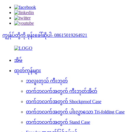
ကျွန်ုပ်တို့ကို ဖုန်းခေါ်ဆိုပါ- 08615019264921
အိမ်
ထုတ်ကုန်များ
ဘလူးတုသ် ကီးဘုတ်
တက်ဘလက်အတွက် ကီးဘုတ်အိတ်
တက်ဘလက်အတွက် Shockproof Case
တက်ဘလက်အတွက် ပါးလွှာသော Tri-folding Case
တက်ဘလက်အတွက် Stand Case