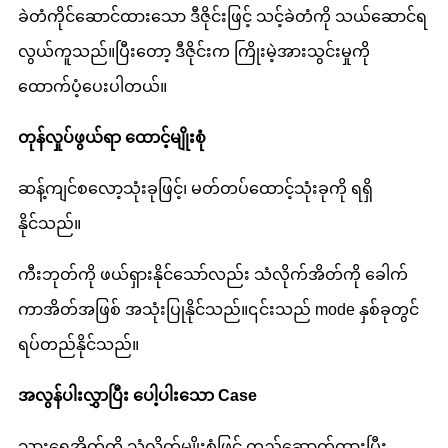
ခဲတံကိုင်ဆောင်ထားသော ဒီဇိုင်းဖြင့် သင့်ခဲတံကို သယ်ဆောင်ရ
လွယ်ကူသည်။ပြီးတော့ ဒီဇိုင်းက ကြိုးမဲ့အားသွင်းမှုကို
ထောက်ပံ့ပေးပါတယ်။
တုန်လှုပ်ဖွယ်ရာ ထောင့်မျိုးစုံ
ဆန့်ကျင်စလော့သုံးခုဖြင့်၊ မတ်တပ်ထောင့်သုံးခုကို ရရှိ
နိုင်သည်။
ကီးဘုတ်ကို ဖယ်ရှားနိုင်သော်လည်း သံလိုက်အိတ်ကို ခေါက်
ကာအိတ်အဖြစ် အသုံးပြုနိုင်သည်။၎င်းသည် mode နှစ်ခုတွင်
ရပ်တည်နိုင်သည်။
အလွန်ပါးလွှာပြီး ပေါ့ပါးသော Case
သားရေအိတ်ကို သံလိုက်မျိုးစုံဖြင့် တည်ဆောက်ထားပြီး