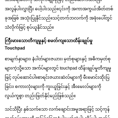
အလွန်ပါးလွှာပြီး ပေါ့ပါးသည်။၎င်းကို အကာအကွယ်အိတ်တစ်
ခုအဖြစ် အသုံးပြုနိုင်သည်။သင့်တက်ဘလက်ကို အဖုံးပေါ်တွင်
သံလိုက်ဖြင့် စုပ်ယူနိုင်သည်။
ကြီးမားသောတိကျမှုနှင့် စမတ်ကျသောထိန်းချုပ်မှု
Touchpad
စာမျက်နှာများ၊ နံပါတ်များဇယား၊ မှတ်စုများနှင့် အဓိကမှတ်စု
များကဲ့သို့သော အက်ပ်များတွင် touchpad ထိန်းချုပ်မှုတိကျမှု
ဖြင့် လုပ်ဆောင်ပါ။စာရင်းဇယားဆဲလ်များကို မီးမောင်းထိုးပြ
ခြင်း၊ စကားလုံးများကို ကူးယူခြင်းနှင့် အီးမေးလ်များကို
လွယ်ကူစွာ တည်းဖြတ်နိုင်မည်ဖြစ်သည်။
သင်သိပြီး နှစ်သက်သော လက်ချောင်းအမူအရာဖြင့် သင့်ကုန်