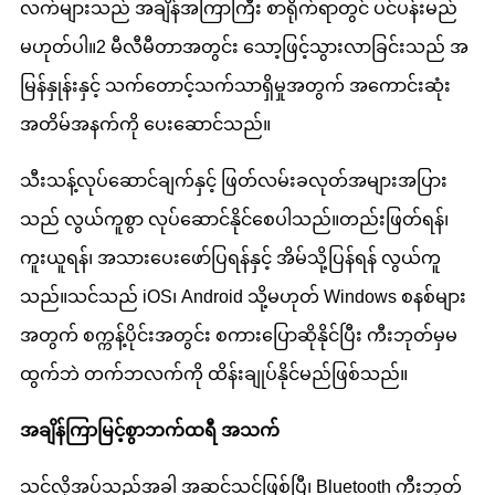
လက်များသည် အချိန်အကြာကြီး စာရိုက်ရာတွင် ပင်ပန်းမည်
မဟုတ်ပါ။2 မီလီမီတာအတွင်း သော့ဖြင့်သွားလာခြင်းသည် အ
မြန်နှုန်းနှင့် သက်တောင့်သက်သာရှိမှုအတွက် အကောင်းဆုံး
အတိမ်အနက်ကို ပေးဆောင်သည်။
သီးသန့်လုပ်ဆောင်ချက်နှင့် ဖြတ်လမ်းခလုတ်အများအပြား
သည် လွယ်ကူစွာ လုပ်ဆောင်နိုင်စေပါသည်။တည်းဖြတ်ရန်၊
ကူးယူရန်၊ အသားပေးဖော်ပြရန်နှင့် အိမ်သို့ပြန်ရန် လွယ်ကူ
သည်။သင်သည် iOS၊ Android သို့မဟုတ် Windows စနစ်များ
အတွက် စက္ကန့်ပိုင်းအတွင်း စကားပြောဆိုနိုင်ပြီး ကီးဘုတ်မှမ
ထွက်ဘဲ တက်ဘလက်ကို ထိန်းချုပ်နိုင်မည်ဖြစ်သည်။
အချိန်ကြာမြင့်စွာ
ဘက်ထရီ အသက်
သင်လိုအပ်သည့်အခါ အဆင်သင့်ဖြစ်ပြီ၊ Bluetooth ကီးဘုတ်