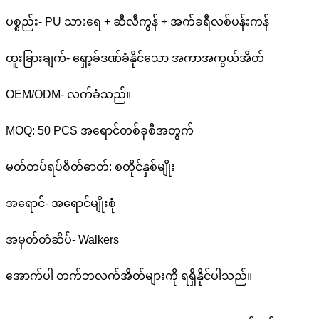
ပစ္စည်း- PU သားရေ + ဆီလီကွန် + အက်ခရီလစ်ပန်းကန်
ထူးခြားချက်- ရှော့ခ်ဒဏ်ခံနိုင်သော အကာအကွယ်အိတ်
OEM/ODM- လက်ခံသည်။
MOQ: 50 PCS အရောင်တစ်ခုစီအတွက်
မတ်တပ်ရပ်စိတ်ဓာတ်
: စတိုင်နှစ်မျိုး
အရောင်- အရောင်မျိုးစုံ
အမှတ်တံဆိပ်- Walkers
အောက်ပါ တက်ဘလက်အိတ်များကို ရရှိနိုင်ပါသည်။