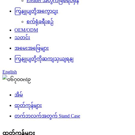
Ereader အတွက်ဖြစ်ရပ်မှန်
ကြှနျုပျတို့အကွောငျး
စက်ရုံခရီးစဉ်
OEM/ODM
သတင်း
အမေးအဖြေများ
ကြှနျုပျတို့ကိုဆကျသှယျရနျ
English
အိမ်
ထုတ်ကုန်များ
တက်ဘလက်အတွက် Stand Case
ထုတ်ကုန်များ