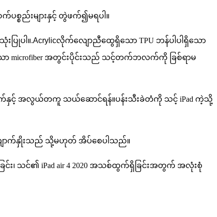
က်ပစ္စည်းများနှင့် တွဲဖက်၍မရပါ။
ုံးပြုပါ။
.Acrylic
လိုက်လျောညီထွေရှိသော TPU ဘန်ပါပါရှိသော
းသော microfiber အတွင်းပိုင်းသည် သင့်တက်ဘလက်ကို ခြစ်ရာမ
်နှင့် အလွယ်တကူ သယ်ဆောင်ရန်။ပန်းသီးခဲတံကို သင့် iPad ကဲ့သို့
ောက်နှိုးသည် သို့မဟုတ် အိပ်စေပါသည်။
ြင်း၊ သင်၏ iPad air 4 2020 အသစ်ထွက်ရှိခြင်းအတွက် အလုံးစုံ