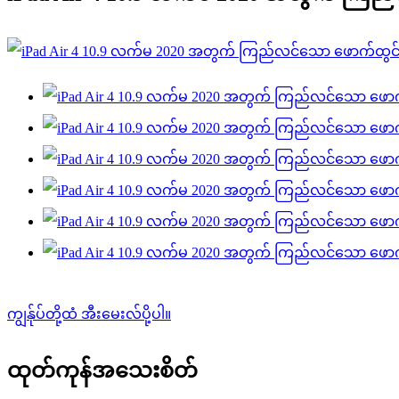
ကျွန်ုပ်တို့ထံ အီးမေးလ်ပို့ပါ။
ထုတ်ကုန်အသေးစိတ်