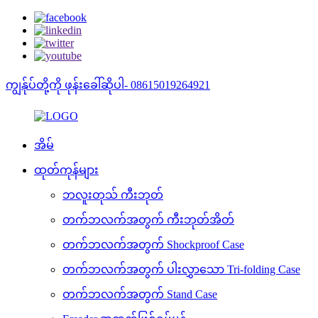
ကျွန်ုပ်တို့ကို ဖုန်းခေါ်ဆိုပါ- 08615019264921
အိမ်
ထုတ်ကုန်များ
ဘလူးတုသ် ကီးဘုတ်
တက်ဘလက်အတွက် ကီးဘုတ်အိတ်
တက်ဘလက်အတွက် Shockproof Case
တက်ဘလက်အတွက် ပါးလွှာသော Tri-folding Case
တက်ဘလက်အတွက် Stand Case