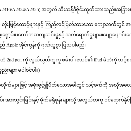
72/A2316/A2324/A2325) အတွက် သီးသန့်ဒီဇိုင်းထုတ်ထားသည်။အခြားစ
ို တိုးမြှင့်ထောင့်များနှင့် ကြည်လင်ပြတ်သားသော ကျောဘက်တွင် အသ
၊
ရှော့ခ်၊
မတော်တဆ
ကျဆင်းမှုနှင့် သက်ရောက်မှုများ။ပျော့ပျောင်
ple အိုင်ကွန်ကို ဂုဏ်ယူစွာ ပြသပါမည်။
ခဲတံ 2nd gen ကို လွယ်လွယ်ကူကူ ဖမ်းပါ။
e
သင်၏ iPad ခဲတံကို သင့်စက
ည်းများ မပါဝင်ပါ။)
ုက်များဖြင့် အဖုံးဖွင့်၍ပိတ်သောအခါတွင် သင့်စက်ကို အလိုအလျ
သွင်းခြင်းနှင့် မိုက်ခရိုဖုန်းများသို့ အလွယ်တကူ ဝင်ရောက်နိုင်ခ