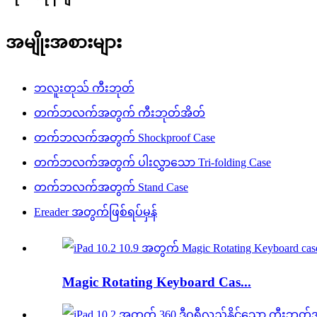
အမျိုးအစားများ
ဘလူးတုသ် ကီးဘုတ်
တက်ဘလက်အတွက် ကီးဘုတ်အိတ်
တက်ဘလက်အတွက် Shockproof Case
တက်ဘလက်အတွက် ပါးလွှာသော Tri-folding Case
တက်ဘလက်အတွက် Stand Case
Ereader အတွက်ဖြစ်ရပ်မှန်
Magic Rotating Keyboard Cas...