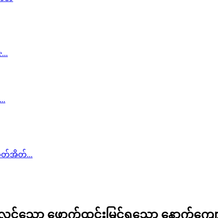
်လင်သော ဖောက်ထွင်းမြင်ရသော နောက်ကျေ