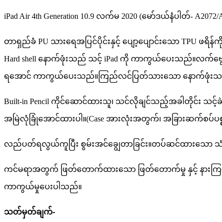
iPad Air 4th Generation 10.9 လက်မ 2020 (မော်ဒယ်နံပါတ်- A20
တာရှည်ခံ PU သားရေအပြင်ပိုင်းနှင့် ပျော့ပျောင်းသော TPU ဖရိန်က
Hard shell နောက်ဖုံးသည် သင့် iPad ကို ကာကွယ်ပေးသည်။
လက်ဗွေ
ရအောင် ကာကွယ်ပေးသည်။ကြည်လင်ပြတ်သားသော နောက်ဖုံးသည် Ap
Built-in Pencil ကိုင်ဆောင်ထားသူ၊ သင်လိုချင်သည့်အခါတိုင်း သင့်
အမြဲလုံခြုံအောင်ထားပါ။(Case အားလုံးအတွက်၊ အခြားဆက်စပ်ပစ္စ
လည်ပတ်ရလွယ်ကူပြီး စွမ်းအင်ချွေတာခြင်း။တပ်ဆင်ထားသော သံလိ
ကင်မရာအတွက် ဖြတ်တောက်ထားသော ဖြတ်တောက်မှု နှင့် နားကြပ်၊ အား
ကာကွယ်မှုပေးပါသည်။
သတ်မှတ်ချက်-