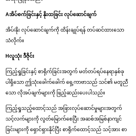
A
အိပ်စက်ခြင်းနှင့် နိုးထခြင်း လုပ်ဆောင်ချက်
အိပ်/နိုး လုပ်ဆောင်ချက်ကို ထိန်းချုပ်ရန် တပ်ဆင်ထားသော
သံလိုက်။
H
လူသုံး ဒီဇိုင်း
ကြည့်ရှုခြင်းနှင့် စာရိုက်ခြင်းအတွက် မတ်တပ်ရပ်နေရာနှစ်ခု
ပါရှိသော ဤသုံးခေါက်ခေါက် ရှေ့ကာဗာသည် သင်၏ မတူညီ
သော လိုအပ်ချက်များကို ဖြည့်ဆည်းပေးပါသည်။
ကြည့်ရှုသည့်ထောင့်သည် အခြားလုပ်ဆောင်မှုများအတွက်
သင့်လက်များကို လွတ်မြောက်စေပြီး အဆစ်အမြစ်နာကျင်
ခြင်းများကို ရှောင်ရှားနိုင်ပြီး စာရိုက်ထောင့်သည် သင့်အား စာ