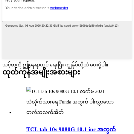
သင့်စာကို ဤနေရာတွင် ရေးပြီး ကျွန်ုပ်တို့ထံ ပေးပို့ပါ။
ထုတ်ကုန်
အမျိုးအစားများ
TCL tab 10s 9080G 10.1 inc အတွက်