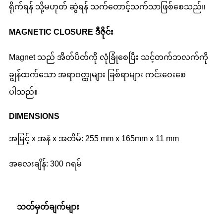
ရိုက်ရန် သို့မဟုတ် ဆွဲရန် သက်တောင့်သက်သာဖြစ်စေသည်။
M
AGNETIC CLOSURE ဒီဇိုင်း
Magnet သည် အိတ်ပိတ်ကို လုံခြုံစေပြီး သင့်တက်ဘလက်ကို
ချွန်ထက်သော အရာဝတ္ထုများ ခြစ်ရာများ ကင်းဝေးစေ
ပါသည်။
DIMENSIONS
အမြင့် x အနံ x အတိမ်: 255 mm x 165mm x 11 mm
အလေးချိန်: 300 ဂရမ်
သတ်မှတ်ချက်များ