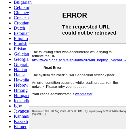
Bulgarian
Cebuano
Chichewa
Corsican
Croatian
Dutch
Estonian
Filipino
Finnish
Frisian
Galician
Georgian
Gujarati
Haitian
Hausa
Hawaiian
Hebrew
Hmong
Hungarian
Icelandic
Igbo
Javanese
Kannada
Kazakh
Khmer