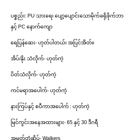
ပစ္စည်း: PU သားရေ၊ ပျော့ပျောင်းသောမိုက်ခရိုဖိုက်ဘာ
နှင့် PC နောက်ကျော
ရေပြန်ဆေး- ဟုတ်ပါတယ်၊ အပြင်အိတ်။
အိပ်/နိုး သံလိုက်- ဟုတ်ကဲ့
ပိတ်သံလိုက်- ဟုတ်ကဲ့
ကင်မရာအပေါက်- ဟုတ်ကဲ့
နားကြပ်နှင့် စပီကာအပေါက် : ဟုတ်ကဲ့
မြင်ကွင်းအနေအထားများ- 65 နှင့် 30 ဒီဂရီ
အမှတ်တံဆိပ်- Walkers