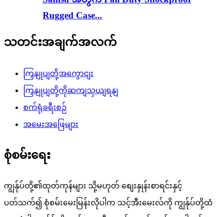
Rugged Case...
သတင်းအချက်အလက်
ကြှနျုပျတို့အကွောငျး
ကြှနျုပျတို့ကိုဆကျသှယျရနျ
စက်ရုံခရီးစဉ်
အမေးအဖြေများ
စုံစမ်းရေး
ကျွန်ုပ်တို့၏ထုတ်ကုန်များ သို့မဟုတ် စျေးနှုန်းစာရင်းနှင့်
ပတ်သက်၍ စုံစမ်းမေးမြန်းလိုပါက သင့်အီးမေးလ်ကို ကျွန်ုပ်တို့ထံ