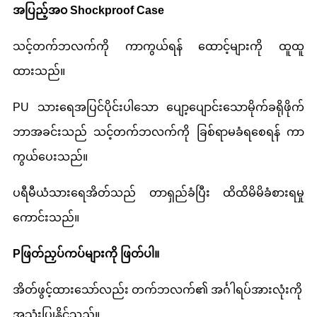
အပြည့်အ၀ Shockproof Case
သင့်တက်ဘလက်ကို ကာကွယ်ရန် ထောင့်များကို ထူထူ
ထားသည်။
PU သားရေအပြင်ပိုင်းပါသော ပျော့ပျောင်းသောမိုက်ခရိုဖိုက်
ဘာအခင်းသည် သင့်တက်ဘလက်ကို ခြစ်ရာမခံရစေရန် ကာ
ကွယ်ပေးသည်။
ပရီမီယံသားရေအိတ်သည် တာရှည်ခံပြီး ထိထိမိမိခံစားရမှု
ကောင်းသည်။
P
ဖြတ်ညှပ်ကပ်များကို ဖြတ်ပါ။
အိတ်ဖွင့်ထားသော်လည်း တက်ဘလက်၏ အင်္ဂါရပ်အားလုံးကို
အသုံးပြုနိုင်သည်။