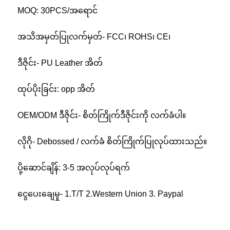
MOQ: 30PCS/အရောင်
အသိအမှတ်ပြုလက်မှတ်- FCC၊ ROHS၊ CE၊
ဒီဇိုင်း- PU Leather အိတ်
ထုပ်ပိုးခြင်း: opp အိတ်
OEM/ODM ဒီဇိုင်း- စိတ်ကြိုက်ဒီဇိုင်းကို လက်ခံပါ။
လိုဂို- Debossed / လက်ခံ စိတ်ကြိုက်ပြုလုပ်ထားသည်။
ပို့ဆောင်ချိန်: 3-5 အလုပ်လုပ်ရက်
ငွေပေးချေမှု- 1.T/T 2.Western Union 3. Paypal