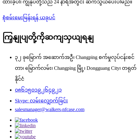
ထားခဲ့ပါ၊ ကျွန်ုပ်တို့သည် 24 နာရီအတွင်း ဆက်သွယ်ပေးပါမည်။
စုံစမ်းမေးမြန်းရန် ယခုပင်
ကြှနျုပျတို့ကိုဆကျသှယျရနျ
၃၂ ခုမြောက် အဆောက်အဦ၊ Changping စက်မှုလုပ်ငန်းစင်
တာ၊ မြောက်လမ်း၊ Changping မြို့၊ Dongguang City၊ တရုတ်
နိုင်ငံ
၀၈၆၁၅၀၁၉၂၆၄၉၂၁
Skype: လမ်းလျှောက်ခြင်း
salesmanager@walkers-nfcase.com