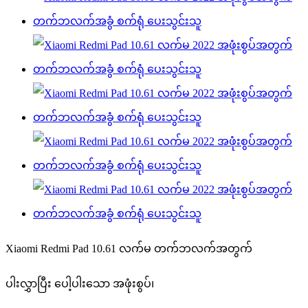
Xiaomi Redmi Pad 10.61 လက်မ တက်ဘလက်အတွက်
ပါးလွှာပြီး ပေါ့ပါးသော အဖုံးစွပ်၊