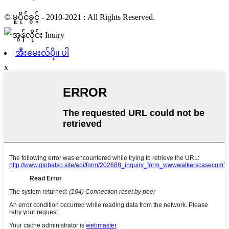
© မူပိုင်ခွင့် - 2010-2021 : All Rights Reserved.
အီးမေးလ်ပို။ ပါ
x