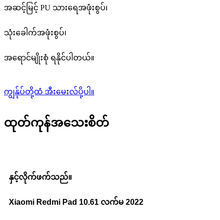
အဆင့်မြင့် PU သားရေအဖုံးစွပ်၊
သုံးခေါက်အဖုံးစွပ်၊
အရောင်မျိုးစုံ ရနိုင်ပါတယ်။
ကျွန်ုပ်တို့ထံ အီးမေးလ်ပို့ပါ။
ထုတ်ကုန်အသေးစိတ်
နှင့်လိုက်ဖက်သည်။
Xiaomi Redmi Pad 10.61 လက်မ 2022