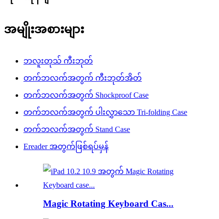
အမျိုးအစားများ
ဘလူးတုသ် ကီးဘုတ်
တက်ဘလက်အတွက် ကီးဘုတ်အိတ်
တက်ဘလက်အတွက် Shockproof Case
တက်ဘလက်အတွက် ပါးလွှာသော Tri-folding Case
တက်ဘလက်အတွက် Stand Case
Ereader အတွက်ဖြစ်ရပ်မှန်
Magic Rotating Keyboard Cas...