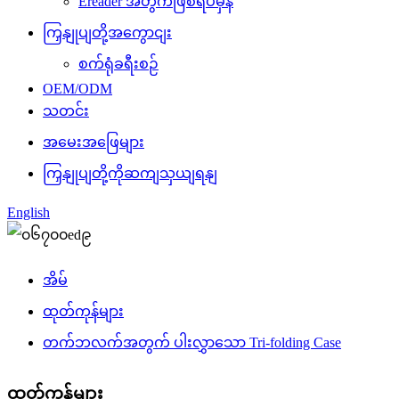
Ereader အတွက်ဖြစ်ရပ်မှန်
ကြှနျုပျတို့အကွောငျး
စက်ရုံခရီးစဉ်
OEM/ODM
သတင်း
အမေးအဖြေများ
ကြှနျုပျတို့ကိုဆကျသှယျရနျ
English
အိမ်
ထုတ်ကုန်များ
တက်ဘလက်အတွက် ပါးလွှာသော Tri-folding Case
ထုတ်ကုန်များ