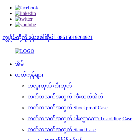
ကျွန်ုပ်တို့ကို ဖုန်းခေါ်ဆိုပါ- 08615019264921
အိမ်
ထုတ်ကုန်များ
ဘလူးတုသ် ကီးဘုတ်
တက်ဘလက်အတွက် ကီးဘုတ်အိတ်
တက်ဘလက်အတွက် Shockproof Case
တက်ဘလက်အတွက် ပါးလွှာသော Tri-folding Case
တက်ဘလက်အတွက် Stand Case