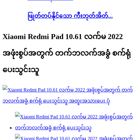
ဖြုတ်တပ်နိုင်သော ကီးဘုတ်အိတ်...
Xiaomi Redmi Pad 10.61 လက်မ 2022
အဖုံးစွပ်အတွက် တက်ဘလက်အခွံ စက်ရုံ
ပေးသွင်းသူ