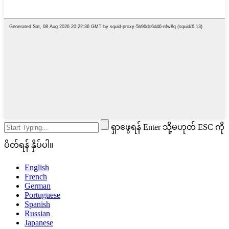
ရှာဖွေရန် Enter သို့မဟုတ် ESC ကို
ပိတ်ရန် နှိပ်ပါ။
English
French
German
Portuguese
Spanish
Russian
Japanese