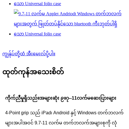
ကျွန်ုပ်တို့ထံ အီးမေးလ်ပို့ပါ။
ထုတ်ကုန်အသေးစိတ်
ကိုက်ညီမှုရှိသည်။
အများဆုံး ၉
။၇-
-
11
လက်မဆေးပြားများ
4-Point grip သည် iPad၊ Android နှင့် Windows တက်ဘလက်
များအပါအဝင် 9.7-11 လက်မ တက်ဘလက်အများစုကို လုံ