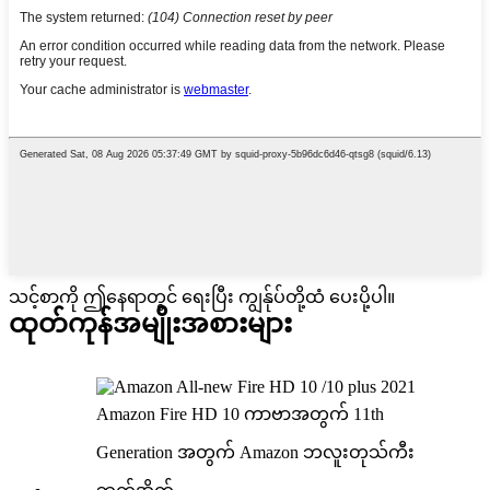
သင့်စာကို ဤနေရာတွင် ရေးပြီး ကျွန်ုပ်တို့ထံ ပေးပို့ပါ။
ထုတ်ကုန်
အမျိုးအစားများ