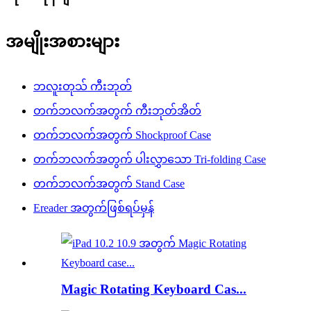
အမျိုးအစားများ
ဘလူးတုသ် ကီးဘုတ်
တက်ဘလက်အတွက် ကီးဘုတ်အိတ်
တက်ဘလက်အတွက် Shockproof Case
တက်ဘလက်အတွက် ပါးလွှာသော Tri-folding Case
တက်ဘလက်အတွက် Stand Case
Ereader အတွက်ဖြစ်ရပ်မှန်
Magic Rotating Keyboard Cas...