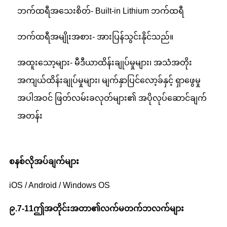
ဘက်ထရီအသေးစိတ်- Built-in Lithium ဘက်ထရီ
ဘက်ထရီအမျိုးအစား- အားပြန်သွင်းနိုင်သည်။
အထူးသော့များ- မီဒီယာထိန်းချုပ်မှုများ၊ အသံအတိုး
အကျယ်ထိန်းချုပ်မှုများ၊ မျက်နှာပြင်လော့ခ်နှင့် ရှာဖွေမှု
အပါအဝင် ဖြတ်လမ်းခလုတ်များ၏ အပိုလုပ်ဆောင်ချက်
အတန်း
စနစ်လိုအပ်ချက်များ
iOS / Android / Windows OS
၉
.7
-
11
ဤအတိုင်းအတာ၏လက်မတက်ဘလက်များ