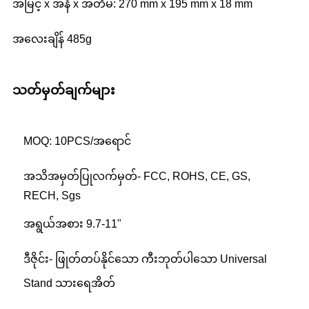
အမြင့် x အနံ x အတိမ်: 270 mm x 195 mm x 18 mm
အလေးချိန် 485g
သတ်မှတ်ချက်များ
MOQ: 10PCS/အရောင်
အသိအမှတ်ပြုလက်မှတ်- FCC, ROHS, CE, GS,
RECH, Sgs
အရွယ်အစား 9.7-11"
ဒီဇိုင်း- ဖြုတ်တပ်နိုင်သော ကီးဘုတ်ပါသော Universal
Stand သားရေအိတ်