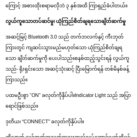
ကြောင့် အစားထိုးစရာမလိုဘဲ ၃ နှစ်အထိ ကြာရှည်ခံပါတယ်။
လွယ်ကူသောတပ်ဆင်မှု၊ ယုံကြည်စိတ်ချရသောချိတ်ဆက်မှု
အဆင့်မြင့် Bluetooth 3.0 သည် တက်ဘလက်နှင့် ကီးဘုတ်
ကြားတွင် ကျဆင်းသွားမည်မဟုတ်သော ယုံကြည်စိတ်ချရ
သော ချိတ်ဆက်မှုကို ပေးပါသည်။စနစ်ထည့်သွင်းရန် လွယ်ကူ
သည်- ရိုးရှင်းသော အဆင့်သုံးဆင့် ပြီးမြောက်ရန် တစ်မိနစ်ခန့်
ကြာသည်။
ပထမဦးစွာ "ON" ခလုတ်ကိုနှိပ်ပါ။Indicator Light သည် အပြာ
ရောင်ဖြစ်သည်။
ဒုတိယ၊ “CONNECT” ခလုတ်ကိုနှိပ်ပါ။