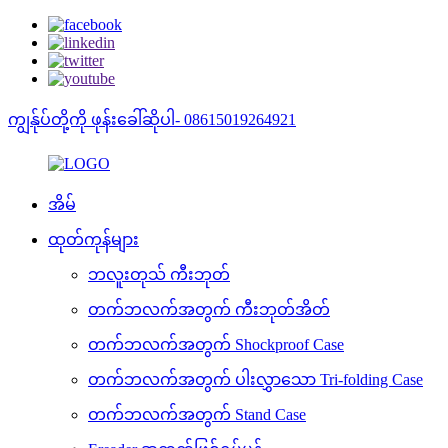
ကျွန်ုပ်တို့ကို ဖုန်းခေါ်ဆိုပါ- 08615019264921
အိမ်
ထုတ်ကုန်များ
ဘလူးတုသ် ကီးဘုတ်
တက်ဘလက်အတွက် ကီးဘုတ်အိတ်
တက်ဘလက်အတွက် Shockproof Case
တက်ဘလက်အတွက် ပါးလွှာသော Tri-folding Case
တက်ဘလက်အတွက် Stand Case