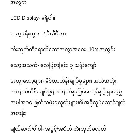
အတွက်
LCD Display- မရှိပါ။
သော့ခရီးသွား- 2 မီလီမီတာ
ကီးဘုတ်ထိရောက်သောအကွာအဝေး- 10m အတွင်း
သော့အသက်- လေဖြတ်ခြင်း ၃ သန်းကျော်
အထူးသော့များ- မီဒီယာထိန်းချုပ်မှုများ၊ အသံအတိုး
အကျယ်ထိန်းချုပ်မှုများ၊ မျက်နှာပြင်လော့ခ်နှင့် ရှာဖွေမှု
အပါအဝင် ဖြတ်လမ်းခလုတ်များ၏ အပိုလုပ်ဆောင်ချက်
အတန်း
ချိတ်ဆက်/ပါဝါ- အဖွင့်/အပိတ် ကီးဘုတ်ခလုတ်