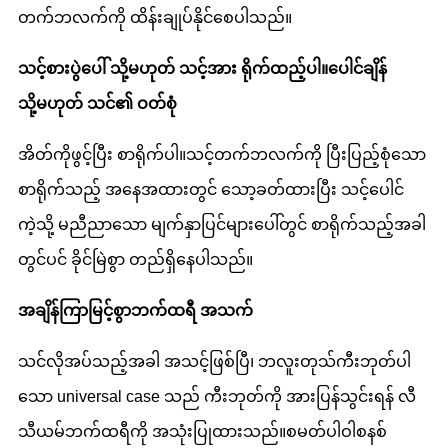
တက်ဘလက်ကို ထိန်းချုပ်နိုင်စေပါသည်။
သင့်စားပွဲပေါ် သို့မဟုတ် သင့်အား ရိုက်ထည့်ပါ။
ပေါင်ချိန်
သို့မဟုတ် သင်၏ ဝတ်စုံ
အိတ်ကိုဖွင့်ပြီး စာရိုက်ပါ။သင့်တက်ဘလက်ကို ပြီးပြည့်စုံသော
စာရိုက်သည့် အနေအထားတွင် သော့ခတ်ထားပြီး သင့်ပေါင်
ကဲ့သို့ မညီညာသော မျက်နှာပြင်များပေါ်တွင် စာရိုက်သည့်အခါ
တွင်ပင် ခိုင်မြဲစွာ တည်ရှိနေပါသည်။
အချိန်ကြာမြင့်စွာ
ဘက်ထရီ အသက်
သင်လိုအပ်သည့်အခါ အသင့်ဖြစ်ပြီ၊ ဘလူးတုသ်ကီးဘုတ်ပါ
သော universal case သည် ကီးဘုတ်ကို အားပြန်သွင်းရန် လီ
သီယမ်ဘက်ထရီကို အသုံးပြုထားသည်။စမတ်ပါဝါစနစ်