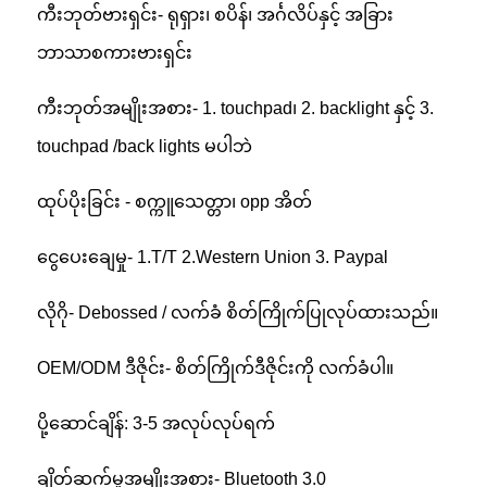
ကီးဘုတ်ဗားရှင်း- ရုရှား၊ စပိန်၊ အင်္ဂလိပ်နှင့် အခြား
ဘာသာစကားဗားရှင်း
ကီးဘုတ်အမျိုးအစား- 1. touchpad၊ 2. backlight နှင့် 3.
touchpad /back lights မပါဘဲ
ထုပ်ပိုးခြင်း - စက္ကူသေတ္တာ၊ opp အိတ်
ငွေပေးချေမှု- 1.T/T 2.Western Union 3. Paypal
လိုဂို- Debossed / လက်ခံ စိတ်ကြိုက်ပြုလုပ်ထားသည်။
OEM/ODM ဒီဇိုင်း- စိတ်ကြိုက်ဒီဇိုင်းကို လက်ခံပါ။
ပို့ဆောင်ချိန်: 3-5 အလုပ်လုပ်ရက်
ချိတ်ဆက်မှုအမျိုးအစား- Bluetooth 3.0