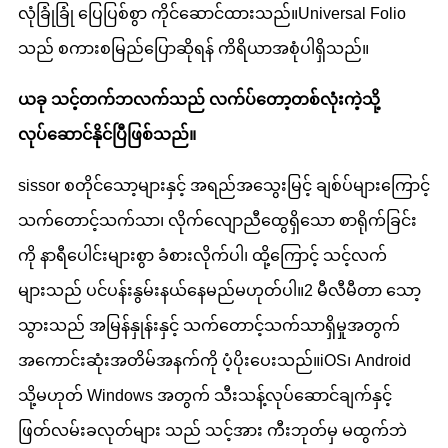
လုံခြုံခြုံ ပြေပြစ်စွာ ကိုင်ဆောင်ထားသည်။Universal Folio
သည် စကားစမြည်ပြောဆိုရန် ကိရိယာအစုံပါရှိသည်။
ယခု သင့်တက်ဘလက်သည် လက်ပ်တော့တစ်လုံးကဲ့သို့
လုပ်ဆောင်နိုင်ပြီဖြစ်သည်။
sissor စတိုင်သော့များနှင့် အရည်အသွေးမြင့် ချစ်ပ်များကြောင့်
သက်တောင့်သက်သာ၊ လိုက်လျောညီထွေရှိသော စာရိုက်ခြင်း
ကို နာရီပေါင်းများစွာ ခံစားလိုက်ပါ၊ ထို့ကြောင့် သင့်လက်
များသည် ပင်ပန်းနွမ်းနယ်နေမည်မဟုတ်ပါ။2 မီလီမီတာ သော့
သွားသည် အမြန်နှုန်းနှင့် သက်တောင့်သက်သာရှိမှုအတွက်
အကောင်းဆုံးအတိမ်အနက်ကို ပံ့ပိုးပေးသည်။iOS၊ Android
သို့မဟုတ် Windows အတွက် သီးသန့်လုပ်ဆောင်ချက်နှင့်
ဖြတ်လမ်းခလုတ်များ သည် သင့်အား ကီးဘုတ်မှ မထွက်ဘဲ