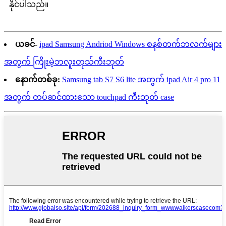
နိုင်ပါသည်။
ယခင်-
ipad Samsung Andriod Windows စနစ်တက်ဘလက်များ
အတွက် ကြိုးမဲ့ဘလူးတုသ်ကီးဘုတ်
နောက်တစ်ခု:
Samsung tab S7 S6 lite အတွက် ipad Air 4 pro 11
အတွက် တပ်ဆင်ထားသော touchpad ကီးဘုတ် case