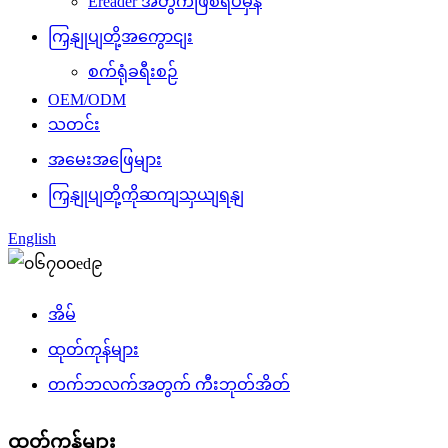
Ereader အတွက်ဖြစ်ရပ်မှန်
ကြှနျုပျတို့အကွောငျး
စက်ရုံခရီးစဉ်
OEM/ODM
သတင်း
အမေးအဖြေများ
ကြှနျုပျတို့ကိုဆကျသှယျရနျ
English
အိမ်
ထုတ်ကုန်များ
တက်ဘလက်အတွက် ကီးဘုတ်အိတ်
ထုတ်ကုန်များ