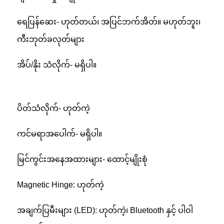
ရေပြန်ဆေး- ဟုတ်တယ်၊ အပြင်ဘက်အိတ်။ မဟုတ်ဘူး၊
ကီးဘုတ်ခလုတ်များ
အိပ်/နိုး သံလိုက်- မရှိပါ။
ပိတ်သံလိုက်- ဟုတ်ကဲ့
ကင်မရာအပေါက်- မရှိပါ။
မြင်ကွင်းအနေအထားများ- ထောင့်မျိုးစုံ
Magnetic Hinge: ဟုတ်ကဲ့
အချက်ပြမီးများ (LED): ဟုတ်ကဲ့၊ Bluetooth နှင့် ပါဝါ