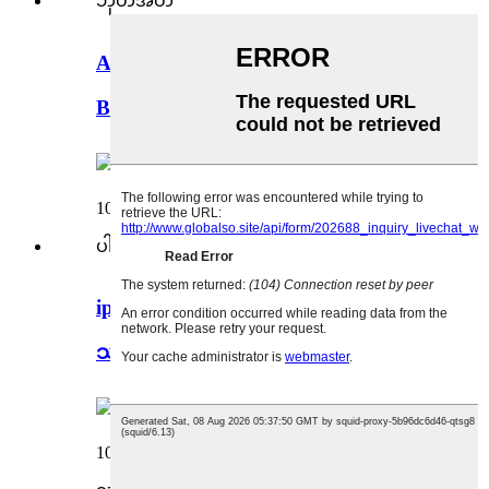
Amazon All-new Fire အတွက်
Bluetooth ကီးဘုတ် case...
ipad အတွက် ပေါင်းစပ်ကီးဘုတ်ပါသော
သံလိုက်အိတ်...