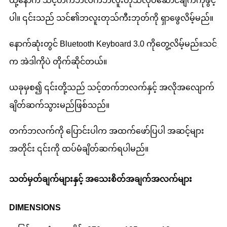
ထို့နောက် သင့်တက်ဘလက်ဘလူးတုသ်လုပ်ဆောင်ချက်ကိုဖွင့်
ပါ။ ၎င်းသည် သင်၏ဘလူးတုသ်ကီးဘုတ်ကို ရှာဖွေလိမ့်မည်။
နောက်ဆုံးတွင် Bluetooth Keyboard 3.0 ကိုတွေ့လိမ့်မည်။သင်
က အဲဒါကိုပဲ တိုက်ဆိုင်တယ်။
ယခုမှစ၍ ၎င်းတို့သည် သင့်တက်ဘလက်နှင့် အလိုအလျောက်
ချိတ်ဆက်သွားမည်ဖြစ်သည်။
တက်ဘလက်ကို ပြောင်းပါက အထက်ဖော်ပြပါ အဆင့်များ
အတိုင်း ၎င်းကို ထပ်မံချိတ်ဆက်ရပါမည်။
သတ်မှတ်ချက်များနှင့် အသေးစိတ်အချက်အလက်များ
DIMENSIONS